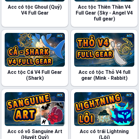
Acc có tộc Ghoul (Quỷ)
Acc tộc Thiên Thần V4
V4 Full Gear
Full Gear (Sky - Angel V4
full gear)
Acc tộc Cá V4 Full Gear
Acc có tộc Thỏ V4 full
(Shark)
gear (Mink - Rabbit)
Acc có võ Sanguine Art
Acc có trái Lightning
(Huyết Quỷ)
(Lôi)