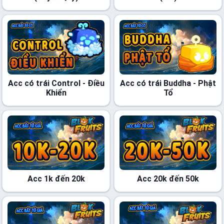
Acc có trái Control - Điều
Acc có trái Buddha - Phật
Khiển
Tổ
Acc 1k đến 20k
Acc 20k đến 50k