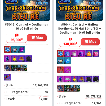
#5045: Control + Godhuman
#5044: Control + Hallow
10 võ full chiêu
Scythe -Lưỡi Hái Bóng Tối +
Godhuman 10 võ full chiêu
Mua
đ
95,000
Mua
đ
138,000
$ Beli:
12,268,232
F - Fragments:
32
$ Beli:
53,078,321
Level:
2,800
F - Fragments:
19,364