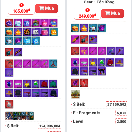
Gear - Tộc Rồng
Mua
đ
165,000
Mua
đ
249,000
$ Beli:
27,159,592
F - Fragments:
6,073
Level:
2,800
$ Beli:
124,906,884