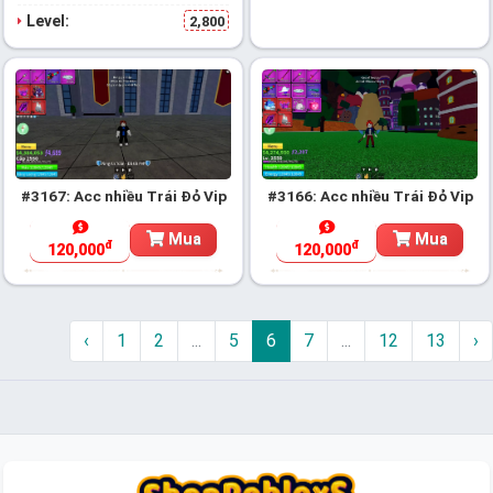
Level:
2,800
#3167: Acc nhiều Trái Đỏ Vip
#3166: Acc nhiều Trái Đỏ Vip
Mua
Mua
đ
đ
120,000
120,000
‹
1
2
...
5
6
7
...
12
13
›