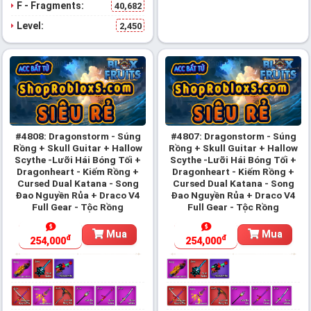
F - Fragments:
40,682
Level:
2,450
#4808: Dragonstorm - Súng
#4807: Dragonstorm - Súng
Rồng + Skull Guitar + Hallow
Rồng + Skull Guitar + Hallow
Scythe -Lưỡi Hái Bóng Tối +
Scythe -Lưỡi Hái Bóng Tối +
Dragonheart - Kiếm Rồng +
Dragonheart - Kiếm Rồng +
Cursed Dual Katana - Song
Cursed Dual Katana - Song
Đao Nguyền Rủa + Draco V4
Đao Nguyền Rủa + Draco V4
Full Gear - Tộc Rồng
Full Gear - Tộc Rồng
Mua
Mua
đ
đ
254,000
254,000