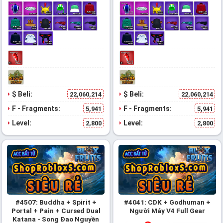
$ Beli:
$ Beli:
22,060,214
22,060,214
F - Fragments:
F - Fragments:
5,941
5,941
Level:
Level:
2,800
2,800
#4507: Buddha + Spirit +
#4041: CDK + Godhuman +
Portal + Pain + Cursed Dual
Người Máy V4 Full Gear
Katana - Song Đao Nguyền