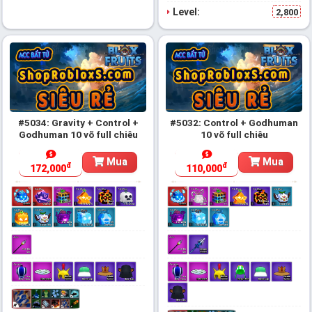
Level:
2,800
#5034: Gravity + Control +
#5032: Control + Godhuman
Godhuman 10 võ full chiêu
10 võ full chiêu
Mua
Mua
đ
đ
172,000
110,000