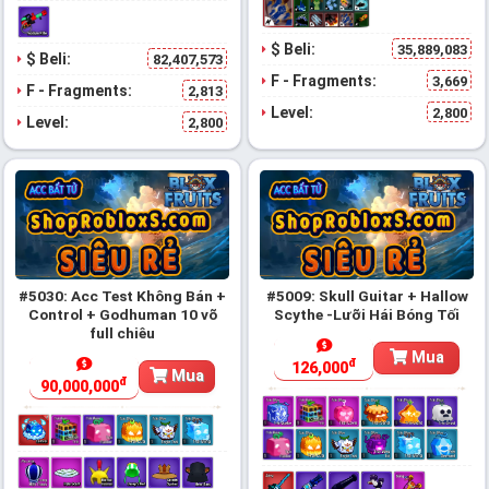
$ Beli:
35,889,083
$ Beli:
82,407,573
F - Fragments:
3,669
F - Fragments:
2,813
Level:
2,800
Level:
2,800
#5030: Acc Test Không Bán +
#5009: Skull Guitar + Hallow
Control + Godhuman 10 võ
Scythe -Lưỡi Hái Bóng Tối
full chiêu
Mua
đ
126,000
Mua
đ
90,000,000