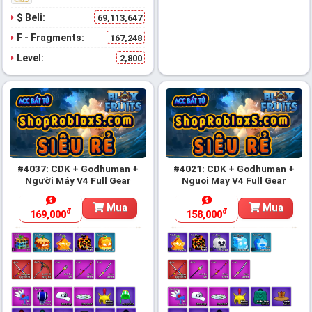
$ Beli:
69,113,647
F - Fragments:
167,248
Level:
2,800
#4037: CDK + Godhuman +
#4021: CDK + Godhuman +
Người Máy V4 Full Gear
Nguoi May V4 Full Gear
Mua
Mua
đ
đ
169,000
158,000