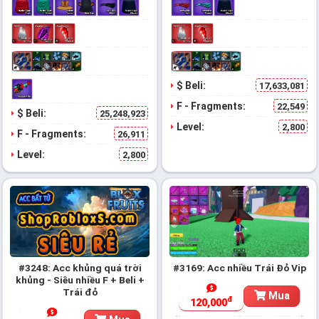
$ Beli:
17,633,081
F - Fragments:
22,549
$ Beli:
25,248,923
Level:
2,800
F - Fragments:
26,911
Level:
2,800
#3248: Acc khủng quá trời
#3169: Acc nhiều Trái Đỏ Vip
khủng - Siêu nhiều F + Beli +
Trái đỏ
Mua
đ
120,000