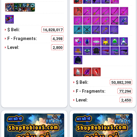
$ Beli:
16,828,017
F - Fragments:
4,398
Level:
2,800
$ Beli:
50,882,398
F - Fragments:
77,294
Level:
2,450