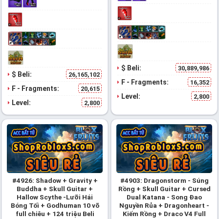
$ Beli:
30,889,986
$ Beli:
26,165,102
F - Fragments:
16,352
F - Fragments:
20,615
Level:
2,800
Level:
2,800
#4926: Shadow + Gravity +
#4903: Dragonstorm - Súng
Buddha + Skull Guitar +
Rồng + Skull Guitar + Cursed
Hallow Scythe -Lưỡi Hái
Dual Katana - Song Đao
Bóng Tối + Godhuman 10 võ
Nguyền Rủa + Dragonheart -
full chiêu + 124 triệu Beli
Kiếm Rồng + Draco V4 Full