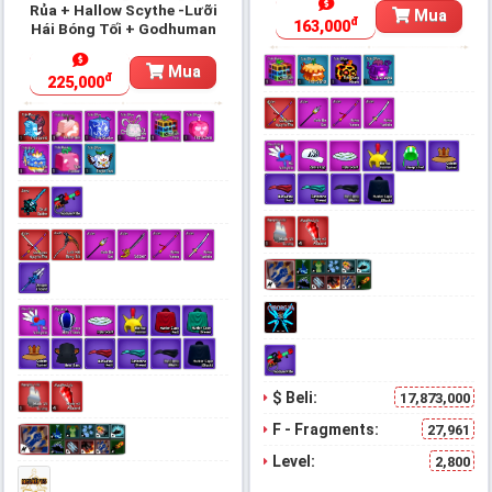
Rủa + Hallow Scythe -Lưỡi
Mua
đ
163,000
Hái Bóng Tối + Godhuman
Mua
đ
225,000
$ Beli:
17,873,000
F - Fragments:
27,961
Level:
2,800