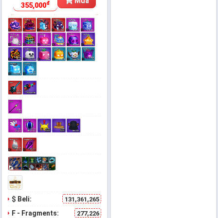
Mua
đ
355,000
$ Beli:
131,361,265
F - Fragments:
277,226