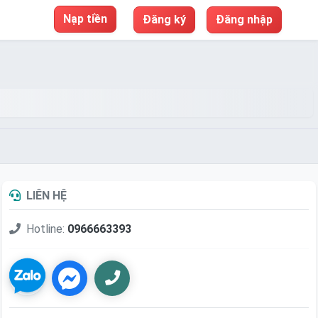
Nạp tiền
Đăng ký
Đăng nhập
LIÊN HỆ
Hotline:
0966663393