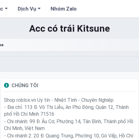
cc
Dịch Vụ
Nhóm Zalo
Acc có trái Kitsune
ne
CHÚNG TÔI
Shop roblox.vn
Uy tín - Nhiệt Tình - Chuyên Nghiệp
- Địa chỉ: 113 Đ. Võ Thị Liễu, An Phú Đông, Quận 12, Thành
phố Hồ Chí Minh 71516
- Chi nhánh: 99 Đ. Âu Cơ, Phường 14, Tân Bình, Thành phố Hồ
Chí Minh, Việt Nam
- Chi nhánh 2: 20 Đ. Quang Trung, Phường 10, Gò Vấp, Hồ Chí