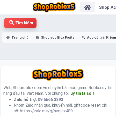
Shop A
Tìm kiếm
Trang chủ
Shop acc Blox Fruits
Acc có trái Kitsu
Web Shoproblox.com.vn chuyên bán acc game Roblox uy tín
hàng đầu tại Việt Nam. Với chúng tôi,
uy tín là số 1
.
Zalo hỗ trợ:
09 6666 3393
Nhóm Zalo nhận quà, khuyến mãi, giftcode reset chỉ
số:
https://zalo.me/g/nvqlcx489