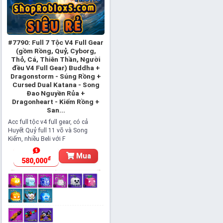
#7790: Full 7 Tộc V4 Full Gear
(gồm Rồng, Quỷ, Cyborg,
Thỏ, Cá, Thiên Thần, Người
đều V4 Full Gear) Buddha +
Dragonstorm - Súng Rồng +
Cursed Dual Katana - Song
Đao Nguyền Rủa +
Dragonheart - Kiếm Rồng +
San...
Acc full tộc v4 full gear, có cả
Huyết Quỷ full 11 võ và Song
Kiếm, nhiều Beli với F
Mua
đ
580,000