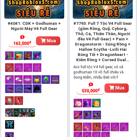
#4041: CDK + Godhuman +
#7793: Full 7 Tộc V4 Full Gear
Người Máy V4 Full Gear
(gồm Rồng, Quỷ, Cyborg,
Thỏ, Cá, Thiên Thần, Người
đều V4 Full Gear) + Pain +
Mua
đ
163,000
Dragonstorm - Súng Rồng +
Hallow Scythe -Lưỡi Hái
Bóng Tối + Dragonheart -
Kiếm Rồng + Cursed Dual...
Acc full tộc V4 full gear, có cả
godhuman 10 võ full chiêu và
Song Kiếm, nhiều Beli với F
Mua
đ
530,000