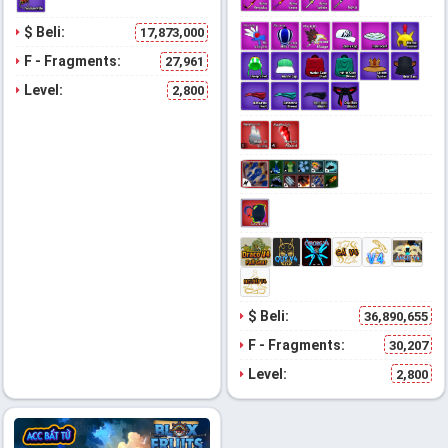
$ Beli:
17,873,000
F - Fragments:
27,961
Level:
2,800
$ Beli:
36,890,655
F - Fragments:
30,207
Level:
2,800