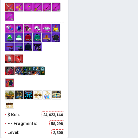
$ Beli:
24,623,146
F - Fragments:
58,298
Level:
2,800