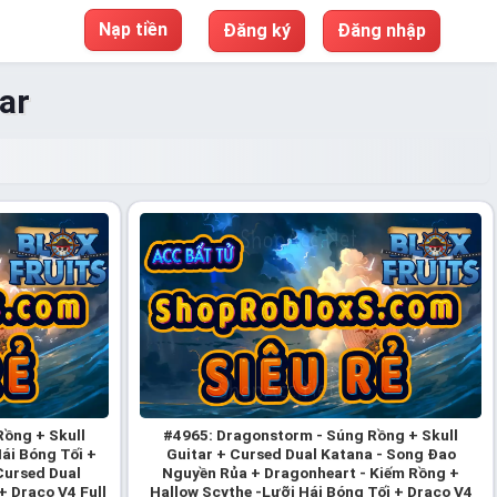
Nạp tiền
Đăng ký
Đăng nhập
ar
ồng + Skull
#4965: Dragonstorm - Súng Rồng + Skull
Hái Bóng Tối +
Guitar + Cursed Dual Katana - Song Đao
Cursed Dual
Nguyền Rủa + Dragonheart - Kiếm Rồng +
 Draco V4 Full
Hallow Scythe -Lưỡi Hái Bóng Tối + Draco V4