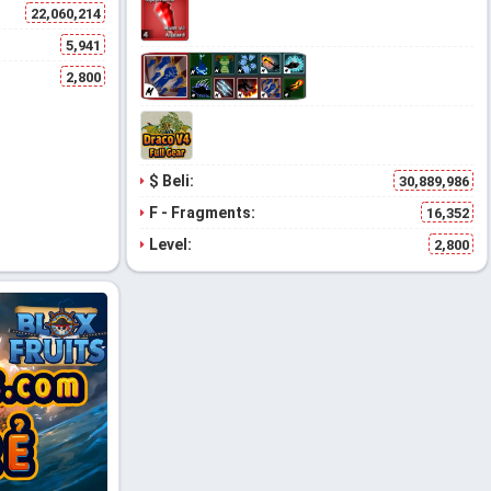
22,060,214
5,941
2,800
$ Beli:
30,889,986
F - Fragments:
16,352
Level:
2,800