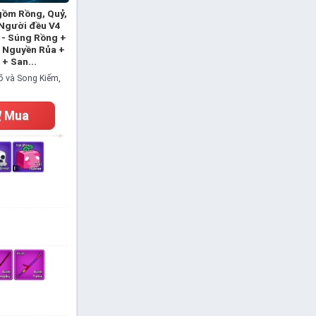
(gồm Rồng, Quỷ,
 Người đều V4
m - Súng Rồng +
o Nguyền Rủa +
+ San...
võ và Song Kiếm,
Mua