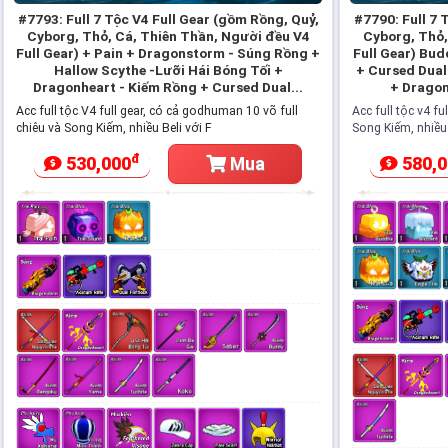
#7793: Full 7 Tộc V4 Full Gear (gồm Rồng, Quỷ,
#7790: Full 7 
Cyborg, Thỏ, Cá, Thiên Thần, Người đều V4
Cyborg, Thỏ,
Full Gear) + Pain + Dragonstorm - Súng Rồng +
Full Gear) Bu
Hallow Scythe -Lưỡi Hái Bóng Tối +
+ Cursed Dual
Dragonheart - Kiếm Rồng + Cursed Dual...
+ Dragon
Acc full tộc V4 full gear, có cả godhuman 10 võ full
Acc full tộc v4 fu
chiêu và Song Kiếm, nhiều Beli với F
Song Kiếm, nhiều 
đ
530,000
580,0
Mua