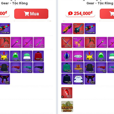
Gear - Tộc Rồng
Gear - Tộc Rồng
đ
đ
00
254,000
Mua