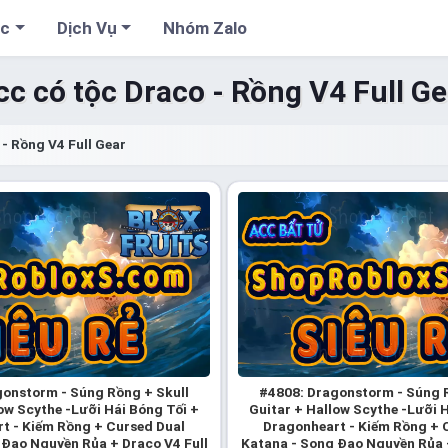
cc
Dịch Vụ
Nhóm Zalo
cc có tộc Draco - Rồng V4 Full Ge
 - Rồng V4 Full Gear
onstorm - Súng Rồng + Skull
#4808: Dragonstorm - Súng R
ow Scythe -Lưỡi Hái Bóng Tối +
Guitar + Hallow Scythe -Lưỡi 
t - Kiếm Rồng + Cursed Dual
Dragonheart - Kiếm Rồng + 
 Đao Nguyền Rủa + Draco V4 Full
Katana - Song Đao Nguyền Rủa +