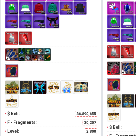
$ Beli:
36,890,655
F - Fragments:
30,207
$ Beli:
Level:
2,800