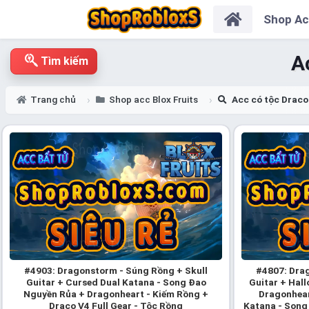
Shop A
A
Tìm kiếm
Trang chủ
Shop acc Blox Fruits
Acc có tộc Draco
#4903: Dragonstorm - Súng Rồng + Skull
#4807: Drag
Guitar + Cursed Dual Katana - Song Đao
Guitar + Hall
Nguyền Rủa + Dragonheart - Kiếm Rồng +
Dragonhear
Draco V4 Full Gear - Tộc Rồng
Katana - Song