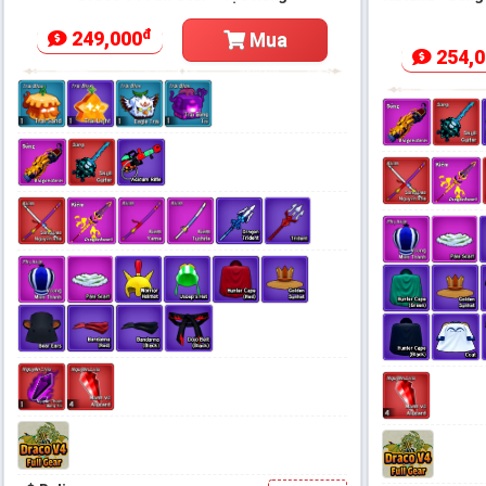
đ
249,000
Mua
254,0