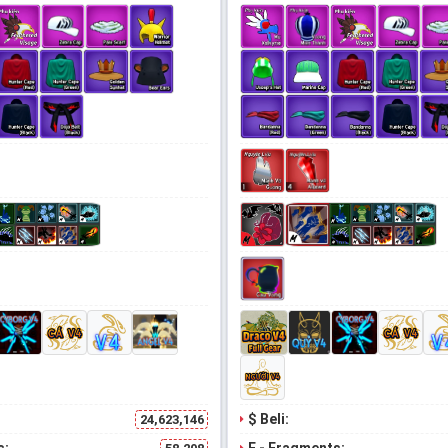
$ Beli:
24,623,146