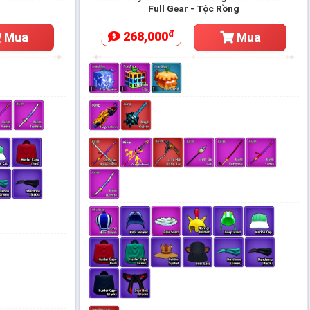
Full Gear - Tộc Rồng
đ
268,000
Mua
Mua