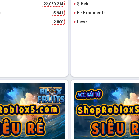
$ Beli:
22,060,214
s:
F - Fragments:
5,941
Level:
2,800