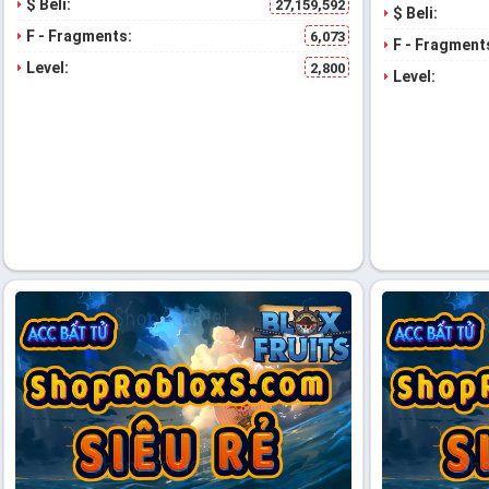
$ Beli:
27,159,592
$ Beli:
F - Fragments:
6,073
F - Fragment
Level:
2,800
Level: