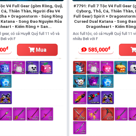
Tộc V4 Full Gear (gồm Rồng, Quỷ,
#7791: Full 7 Tộc V4 Full Gear 
 Cá, Thiên Thần, Người đều V4
Cyborg, Thỏ, Cá, Thiên Thần,
ddha + Dragonstorm - Súng Rồng
Full Gear) Spirit + Dragonstor
 Katana - Song Đao Nguyền Rủa
Cursed Dual Katana - Song Đa
heart - Kiếm Rồng + San...
Dragonheart - Kiếm Rồng 
ll gear, có cả Huyết Quỷ full 11 võ và
Acc full tộc, có cả Huyết Quỷ full 11 
Beli với F
nhiều Beli với F
đ
đ
00
585,000
Mua