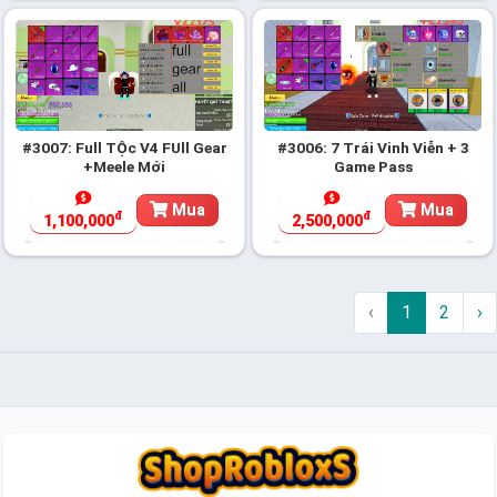
#3007: Full TỘc V4 FUll Gear
#3006: 7 Trái Vinh Viễn + 3
+Meele Mới
Game Pass
Mua
Mua
đ
đ
1,100,000
2,500,000
‹
1
2
›