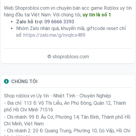
Web Shoproblox.com.vn chuyên bán acc game Roblox uy tín
hàng đầu tại Việt Nam. Với chúng tôi,
uy tín là số 1
.
Zalo hỗ trợ:
09 6666 3393
Nhóm Zalo nhận quà, khuyến mãi, giftcode reset chỉ
số:
https://zalo.me/g/nvqlcx489
© shoprobloxs.com
CHÚNG TÔI
Shop roblox.vn
Uy tín - Nhiệt Tình - Chuyên Nghiệp
- Địa chỉ: 113 Đ. Võ Thị Liễu, An Phú Đông, Quận 12, Thành
phố Hồ Chí Minh 71516
- Chi nhánh: 99 Đ. Âu Cơ, Phường 14, Tân Bình, Thành phố Hồ
Chí Minh, Việt Nam
- Chi nhánh 2: 20 Đ. Quang Trung, Phường 10, Gò Vấp, Hồ Chí