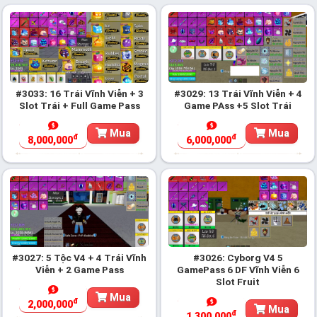
#3033: 16 Trái Vĩnh Viễn + 3
#3029: 13 Trái Vĩnh Viễn + 4
Slot Trái + Full Game Pass
Game PAss +5 Slot Trái
Mua
Mua
đ
đ
8,000,000
6,000,000
#3027: 5 Tộc V4 + 4 Trái Vĩnh
#3026: Cyborg V4 5
Viễn + 2 Game Pass
GamePass 6 DF Vĩnh Viễn 6
Slot Fruit
Mua
đ
2,000,000
Mua
đ
1,300,000