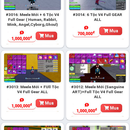
#3016: Meele Mới + 6 Tộc V4
#3014: 6 Tộc V4 Full GEAR
Full Gear ( Human, Rabbit,
ALL
Mink, Angel,Cyborg,Ghoul)
Mua
đ
700,000
Mua
đ
1,000,000
#3013: Meele Mới + FUll Tộc
#3012: Meele Mới (Sanguine
V4 Full Gear ALL
ART)+Full Tộc V4 Full Gear
ALL
Mua
đ
1,000,000
Mua
đ
1,000,000