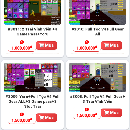
#3011: 2 Trái Vĩnh Viễn +4
#3010: Full Tộc V4 Full Gear
Game Pass+Yoru
All
Mua
Mua
đ
đ
1,000,000
1,000,000
#3009: Yoru+Full Tộc V4 Full
#3008: Full Tộc V4 Full Gear+
Gear ALL+3 Game pass+3
3 Trái Vĩnh Viễn
Slot Trái
Mua
đ
1,500,000
Mua
đ
1,500,000