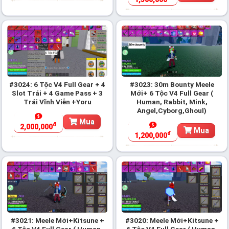
#3024: 6 Tộc V4 Full Gear + 4
#3023: 30m Bounty Meele
Slot Trái + 4 Game Pass + 3
Mới+ 6 Tộc V4 Full Gear (
Trái Vĩnh Viễn +Yoru
Human, Rabbit, Mink,
Angel,Cyborg,Ghoul)
Mua
đ
2,000,000
Mua
đ
1,200,000
#3021: Meele Mới+Kitsune +
#3020: Meele Mới+Kitsune +
6 Tộc V4 Full Gear ( Human,
6 Tộc V4 Full Gear ( Human,