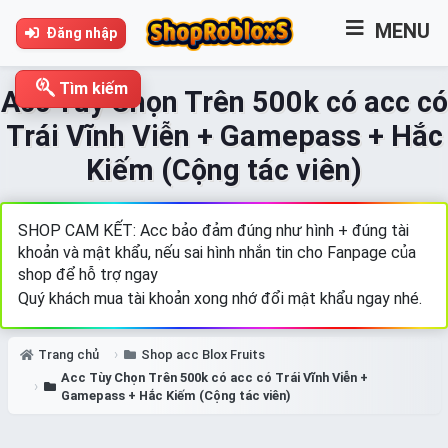
MENU
Đăng nhập
Tìm kiếm
Acc Tùy Chọn Trên 500k có acc có
Trái Vĩnh Viễn + Gamepass + Hắc
Kiếm (Cộng tác viên)
SHOP CAM KẾT: Acc bảo đảm đúng như hình + đúng tài
khoản và mật khẩu, nếu sai hình nhắn tin cho Fanpage của
shop để hỗ trợ ngay
Quý khách mua tài khoản xong nhớ đổi mật khẩu ngay nhé.
Trang chủ
Shop acc Blox Fruits
Acc Tùy Chọn Trên 500k có acc có Trái Vĩnh Viễn +
Gamepass + Hắc Kiếm (Cộng tác viên)