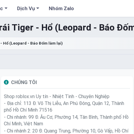
cc
Dịch Vụ
Nhóm Zalo
rái Tiger - Hổ (Leopard - Báo Đốm
 - Hổ (Leopard - Báo Đốm làm lại)
CHÚNG TÔI
Shop roblox.vn
Uy tín - Nhiệt Tình - Chuyên Nghiệp
- Địa chỉ: 113 Đ. Võ Thị Liễu, An Phú Đông, Quận 12, Thành
phố Hồ Chí Minh 71516
- Chi nhánh: 99 Đ. Âu Cơ, Phường 14, Tân Bình, Thành phố Hồ
Chí Minh, Việt Nam
- Chi nhánh 2: 20 Đ. Quang Trung, Phường 10, Gò Vấp, Hồ Chí