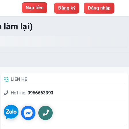
Nạp tiền
Đăng ký
Đăng nhập
 làm lại)
LIÊN HỆ
Hotline:
0966663393