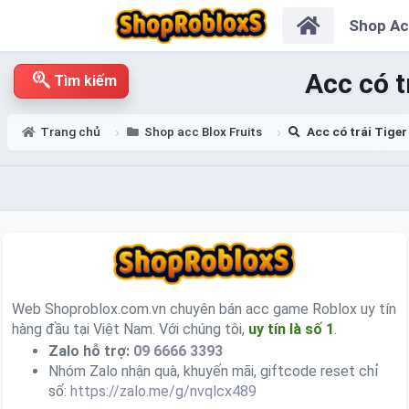
Shop A
Acc có t
Tìm kiếm
Trang chủ
Shop acc Blox Fruits
Acc có trái Tiger
Web Shoproblox.com.vn chuyên bán acc game Roblox uy tín
hàng đầu tại Việt Nam. Với chúng tôi,
uy tín là số 1
.
Zalo hỗ trợ:
09 6666 3393
Nhóm Zalo nhận quà, khuyến mãi, giftcode reset chỉ
số:
https://zalo.me/g/nvqlcx489