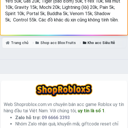
Yeti 50k; Gas 20k; Tiger (báo đốm) 50k; t-rex 10k; Ma mút
10k; Gravity 15k; Mochi 20k; Lightning (lôi) 20k; Pain 5k;
Spirit 10k; Portal 5k; Buddha 5k;
Venom 15k;
Shadow
5k;
Control 55k.
Các đồ khác dù xịn cũng không tính tiền.
Trang chủ
Shop acc Blox Fruits
Kho acc Siêu Rẻ
Web Shoproblox.com.vn chuyên bán acc game Roblox uy tín
hàng đầu tại Việt Nam. Với chúng tôi,
uy tín là số 1
.
Zalo hỗ trợ:
09 6666 3393
Nhóm Zalo nhận quà, khuyến mãi, giftcode reset chỉ