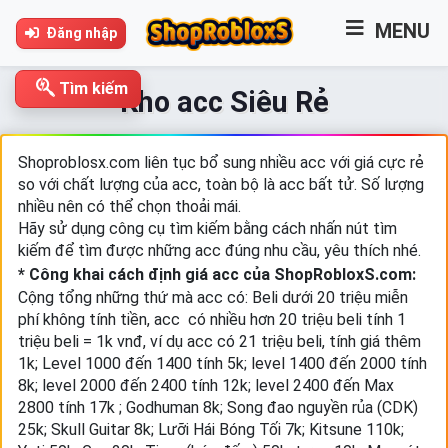
MENU
Đăng nhập
Tìm kiếm
Kho acc Siêu Rẻ
Shoproblosx.com liên tục bổ sung nhiều acc với giá cực rẻ
so với chất lượng của acc, toàn bộ là acc bất tử. Số lượng
nhiều nên có thể chọn thoải mái.
Hãy sử dụng công cụ tìm kiếm bằng cách nhấn nút tìm
kiếm để tìm được những acc đúng nhu cầu, yêu thích nhé.
* Công khai cách định giá acc của ShopRobloxS.com:
Cộng tổng những thứ mà acc có: Beli dưới 20 triệu miễn
phí không tính tiền, acc có nhiều hơn 20 triệu beli tính 1
triệu beli = 1k vnđ, ví dụ acc có 21 triệu beli, tính giá thêm
1k; Level 1000 đến 1400 tính 5k; level 1400 đến 2000 tính
8k; level 2000 đến 2400 tính 12k; level 2400 đến Max
2800 tính 17k ; Godhuman 8k; Song đao nguyền rủa (CDK)
25k;
Skull Guitar 8k;
Lưỡi Hái Bóng Tối 7k; Kitsune 110k;