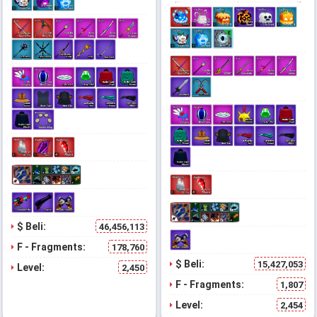
$ Beli:
46,456,113
F - Fragments:
178,760
$ Beli:
15,427,053
Level:
2,450
F - Fragments:
1,807
Level:
2,454