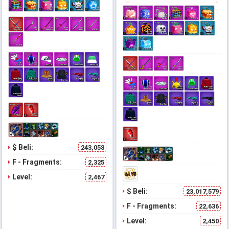
$ Beli:
243,058
F - Fragments:
2,325
Level:
2,467
$ Beli:
23,017,579
F - Fragments:
22,636
Level:
2,450