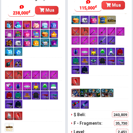
Mua
đ
115,000
Mua
đ
238,000
$ Beli:
240,809
F - Fragments:
35,730
Level:
2,451