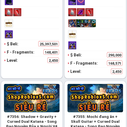
$ Beli:
25,397,501
F - Fragments:
148,401
$ Beli:
290,000
Level:
2,450
F - Fragments:
168,571
Level:
2,450
#7356: Shadow + Gravity +
#7355: Mochi đang ăn +
Cursed Dual Katana - Song
Skull Guitar + Cursed Dual
Đao Nguyền Rủa + Người V4
Katana - Song Đao Nguyền