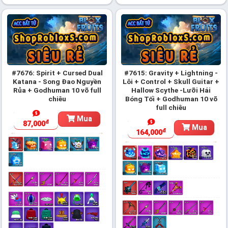
#7676: Spirit + Cursed Dual
#7615: Gravity + Lightning -
Katana - Song Đao Nguyền
Lôi + Control + Skull Guitar +
Rủa + Godhuman 10 võ full
Hallow Scythe -Lưỡi Hái
chiêu
Bóng Tối + Godhuman 10 võ
full chiêu
Mua
đ
87,000
Mua
đ
164,000