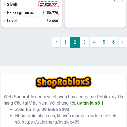
$ Beli:
27,828,771
F - Fragments:
150,770
Level:
2,450
‹
1
2
3
4
5
6
›
Web Shoproblox.com.vn chuyên bán acc game Roblox uy tín
hàng đầu tại Việt Nam. Với chúng tôi,
uy tín là số 1
.
Zalo hỗ trợ:
09 6666 3393
Nhóm Zalo nhận quà, khuyến mãi, giftcode reset chỉ
số:
https://zalo.me/g/nvqlcx489