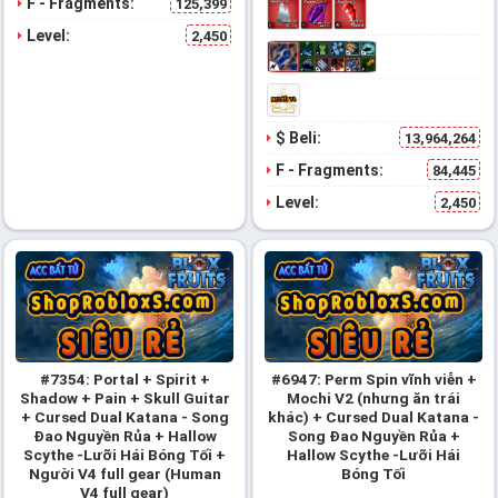
F - Fragments:
125,399
Level:
2,450
$ Beli:
13,964,264
F - Fragments:
84,445
Level:
2,450
#7354: Portal + Spirit +
#6947: Perm Spin vĩnh viễn +
Shadow + Pain + Skull Guitar
Mochi V2 (nhưng ăn trái
+ Cursed Dual Katana - Song
khác) + Cursed Dual Katana -
Đao Nguyền Rủa + Hallow
Song Đao Nguyền Rủa +
Scythe -Lưỡi Hái Bóng Tối +
Hallow Scythe -Lưỡi Hái
Người V4 full gear (Human
Bóng Tối
V4 full gear)