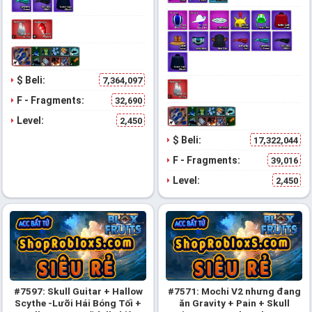
$ Beli:
7,364,097
F - Fragments:
32,690
Level:
2,450
$ Beli:
17,322,044
F - Fragments:
39,016
Level:
2,450
#7597: Skull Guitar + Hallow
#7571: Mochi V2 nhưng đang
Scythe -Lưỡi Hái Bóng Tối +
ăn Gravity + Pain + Skull