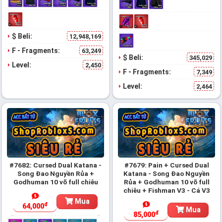
$ Beli:
12,948,169
F - Fragments:
63,249
$ Beli:
345,029
Level:
2,450
F - Fragments:
7,349
Level:
2,464
#7682: Cursed Dual Katana -
#7679: Pain + Cursed Dual
Song Đao Nguyền Rủa +
Katana - Song Đao Nguyền
Godhuman 10 võ full chiêu
Rủa + Godhuman 10 võ full
chiêu + Fishman V3 - Cá V3
Mua
đ
64,000
Mua
đ
85,000