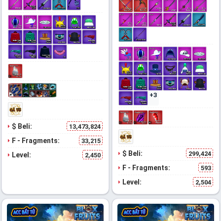
+3
$ Beli:
13,473,824
F - Fragments:
33,215
$ Beli:
299,424
Level:
2,450
F - Fragments:
593
Level:
2,504