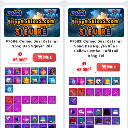
#7684: Cursed Dual Katana -
#7683: Cursed Dual Katana -
Song Đao Nguyền Rủa
Song Đao Nguyền Rủa +
Hallow Scythe -Lưỡi Hái
Bóng Tối
Mua
đ
85,000
Mua
đ
63,000