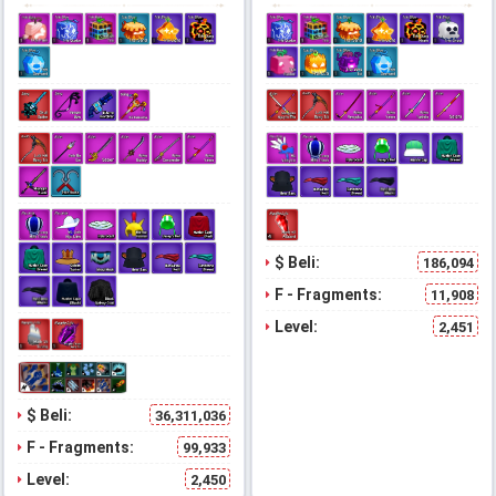
$ Beli:
186,094
F - Fragments:
11,908
Level:
2,451
$ Beli:
36,311,036
F - Fragments:
99,933
Level:
2,450