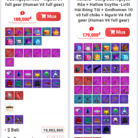
full gear (Human V4 full gear)
Rủa + Hallow Scythe -Lưỡi
Hái Bóng Tối + Godhuman 10
võ full chiêu + Người V4 full
Mua
đ
188,000
gear (Human V4 full gear)
Mua
đ
179,000
$ Beli:
19,062,860