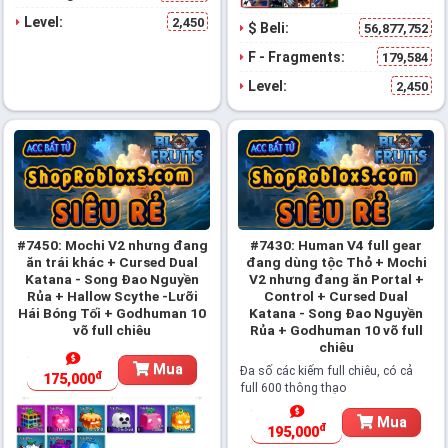
Level:
2,450
$ Beli:
56,877,752
F - Fragments:
179,584
Level:
2,450
#7450: Mochi V2 nhưng đang
#7430: Human V4 full gear
ăn trái khác + Cursed Dual
đang dùng tộc Thỏ + Mochi
Katana - Song Đao Nguyền
V2 nhưng đang ăn Portal +
Rủa + Hallow Scythe -Lưỡi
Control + Cursed Dual
Hái Bóng Tối + Godhuman 10
Katana - Song Đao Nguyền
võ full chiêu
Rủa + Godhuman 10 võ full
chiêu
Mua
Đa số các kiếm full chiêu, có cả
đ
175,000
full 600 thông thạo
Mua
đ
195,000