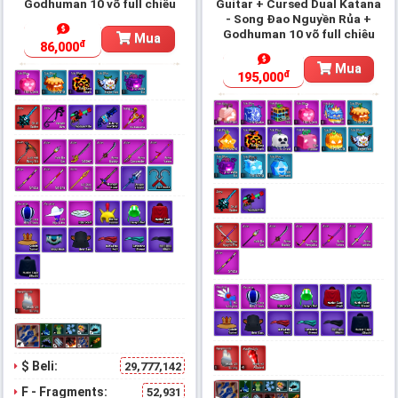
Godhuman 10 võ full chiêu
Guitar + Cursed Dual Katana
- Song Đao Nguyền Rủa +
Godhuman 10 võ full chiêu
Mua
đ
86,000
Mua
đ
195,000
$ Beli:
29,777,142
F - Fragments:
52,931