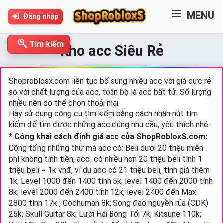
MENU
Đăng nhập
Tìm kiếm
Kho acc Siêu Rẻ
Shoproblosx.com liên tục bổ sung nhiều acc với giá cực rẻ
so với chất lượng của acc, toàn bộ là acc bất tử. Số lượng
nhiều nên có thể chọn thoải mái.
Hãy sử dụng công cụ tìm kiếm bằng cách nhấn nút tìm
kiếm để tìm được những acc đúng nhu cầu, yêu thích nhé.
* Công khai cách định giá acc của ShopRobloxS.com:
Cộng tổng những thứ mà acc có: Beli dưới 20 triệu miễn
phí không tính tiền, acc có nhiều hơn 20 triệu beli tính 1
triệu beli = 1k vnđ, ví dụ acc có 21 triệu beli, tính giá thêm
1k; Level 1000 đến 1400 tính 5k; level 1400 đến 2000 tính
8k; level 2000 đến 2400 tính 12k; level 2400 đến Max
2800 tính 17k ; Godhuman 8k; Song đao nguyền rủa (CDK)
25k;
Skull Guitar 8k;
Lưỡi Hái Bóng Tối 7k; Kitsune 110k;