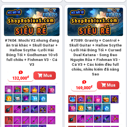
#7404: Mochi V2 nhưng đang
#7389: Gravity + Control +
ăn trái khác + Skull Guitar +
Skull Guitar + Hallow Scythe
Hallow Scythe -Lưỡi Hái
-Lưỡi Hái Bóng Tối + Cursed
Bóng Tối + Godhuman 10 võ
Dual Katana - Song Đao
full chiêu + Fishman V3 - Cá
Nguyền Rủa + Fishman V3 -
V3
Cá V3 + Các kiếm đều full
chiêu, nhiều kiếm đã nâng
Sao
Mua
đ
132,000
Mua
đ
169,000