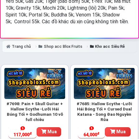
Yeti 50k; Gas 20k; Tiger (báo đốm) 50k; t-rex 10k; Ma mút
10k; Gravity 15k; Mochi 20k; Lightning (lôi) 20k; Pain 5k;
Spirit 10k; Portal 5k; Buddha 5k;
Venom 15k;
Shadow
5k;
Control 55k.
Các đồ khác dù xịn cũng không tính tiền.
Trang chủ
Shop acc Blox Fruits
Kho acc Siêu Rẻ
#7698: Pain + Skull Guitar +
#7685: Hallow Scythe -Lưỡi
Hallow Scythe -Lưỡi Hái
Hái Bóng Tối + Cursed Dual
Bóng Tối + Godhuman 10 võ
Katana - Song Đao Nguyền
full chiêu
Rủa
Mua
Mua
đ
đ
117,000
64,000