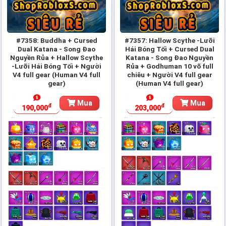
#7358: Buddha + Cursed
#7357: Hallow Scythe -Lưỡi
Dual Katana - Song Đao
Hái Bóng Tối + Cursed Dual
Nguyền Rủa + Hallow Scythe
Katana - Song Đao Nguyền
-Lưỡi Hái Bóng Tối + Người
Rủa + Godhuman 10 võ full
V4 full gear (Human V4 full
chiêu + Người V4 full gear
gear)
(Human V4 full gear)
Mua
Mua
đ
đ
190,000
203,000