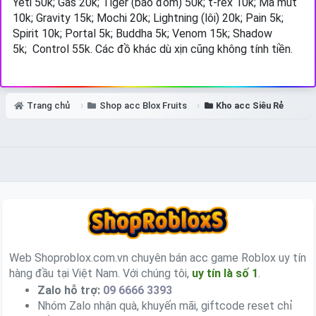
Yeti 50k; Gas 20k; Tiger (báo đốm) 50k; t-rex 10k; Ma mút
10k; Gravity 15k; Mochi 20k; Lightning (lôi) 20k; Pain 5k;
Spirit 10k; Portal 5k; Buddha 5k;
Venom 15k;
Shadow
5k;
Control 55k.
Các đồ khác dù xịn cũng không tính tiền.
Trang chủ
Shop acc Blox Fruits
Kho acc Siêu Rẻ
Web Shoproblox.com.vn chuyên bán acc game Roblox uy tín
hàng đầu tại Việt Nam. Với chúng tôi,
uy tín là số 1
.
Zalo hỗ trợ:
09 6666 3393
Nhóm Zalo nhận quà, khuyến mãi, giftcode reset chỉ