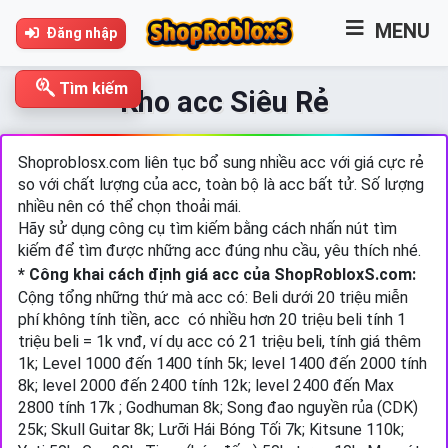
MENU
Đăng nhập
Tìm kiếm
Kho acc Siêu Rẻ
Shoproblosx.com liên tục bổ sung nhiều acc với giá cực rẻ
so với chất lượng của acc, toàn bộ là acc bất tử. Số lượng
nhiều nên có thể chọn thoải mái.
Hãy sử dụng công cụ tìm kiếm bằng cách nhấn nút tìm
kiếm để tìm được những acc đúng nhu cầu, yêu thích nhé.
* Công khai cách định giá acc của ShopRobloxS.com:
Cộng tổng những thứ mà acc có: Beli dưới 20 triệu miễn
phí không tính tiền, acc có nhiều hơn 20 triệu beli tính 1
triệu beli = 1k vnđ, ví dụ acc có 21 triệu beli, tính giá thêm
1k; Level 1000 đến 1400 tính 5k; level 1400 đến 2000 tính
8k; level 2000 đến 2400 tính 12k; level 2400 đến Max
2800 tính 17k ; Godhuman 8k; Song đao nguyền rủa (CDK)
25k;
Skull Guitar 8k;
Lưỡi Hái Bóng Tối 7k; Kitsune 110k;