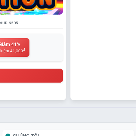
# ID 6205
Giảm 41%
đ
 kiệm 41,000