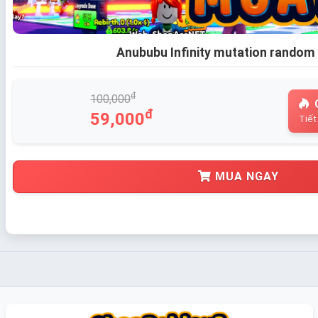
Anububu Infinity mutation random
đ
100,000
đ
59,000
Tiết
MUA NGAY