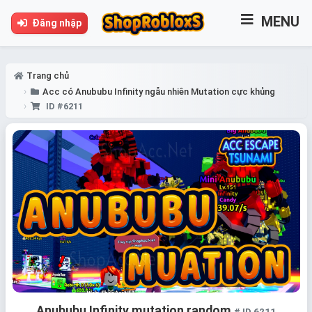
MENU
Đăng nhập
Trang chủ
Acc có Anububu Infinity ngẫu nhiên Mutation cực khủng
ID #6211
Anububu Infinity mutation random
# ID 6211