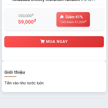
đ
100,000
Giảm 41%
đ
59,000
đ
Tiết kiệm 41,000
MUA NGAY
Giới thiệu
Tiền vào như nước luôn