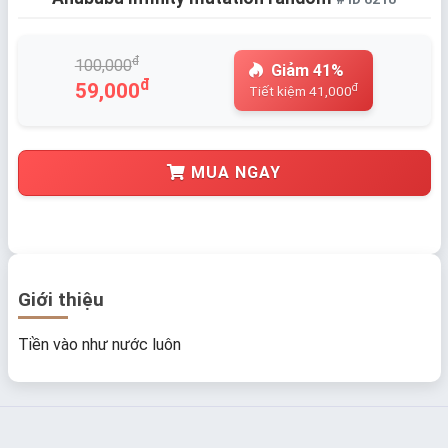
đ
100,000
Giảm 41%
đ
59,000
đ
Tiết kiệm 41,000
MUA NGAY
Giới thiệu
Tiền vào như nước luôn