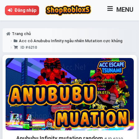
MENU
Đăng nhập
Trang chủ
Acc có Anububu Infinity ngẫu nhiên Mutation cực khủng
ID #6210
Anububu Infinity mutation random
# ID 6210