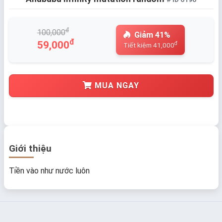
đ
100,000
Giảm 41%
đ
59,000
đ
Tiết kiệm 41,000
MUA NGAY
Giới thiệu
Tiền vào như nước luôn