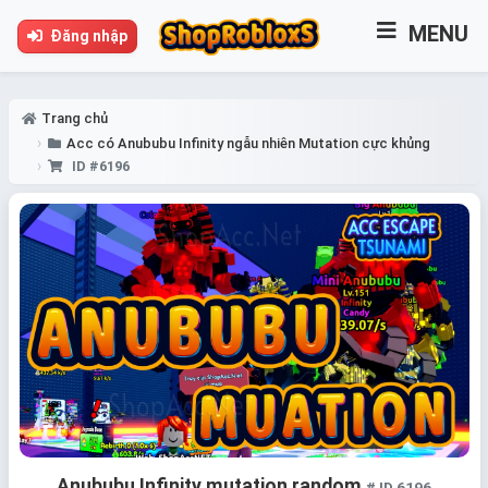
MENU
Đăng nhập
Trang chủ
Acc có Anububu Infinity ngẫu nhiên Mutation cực khủng
ID #6196
Anububu Infinity mutation random
# ID 6196