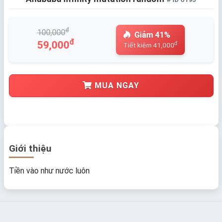
đ
100,000
Giảm 41%
đ
59,000
đ
Tiết kiệm 41,000
MUA NGAY
Giới thiệu
Tiền vào như nước luôn