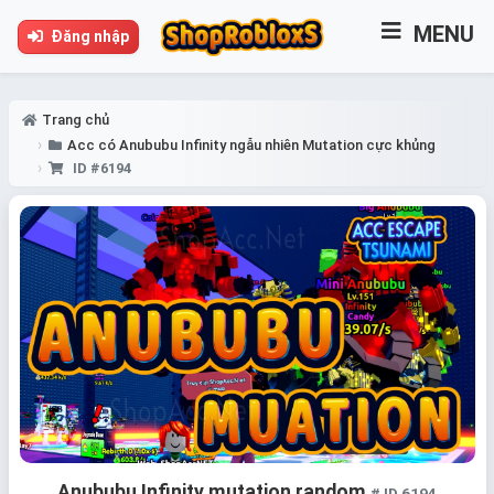
MENU
Đăng nhập
Trang chủ
Acc có Anububu Infinity ngẫu nhiên Mutation cực khủng
ID #6194
Anububu Infinity mutation random
# ID 6194