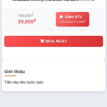
đ
100,000
Giảm 41%
đ
59,000
đ
Tiết kiệm 41,000
MUA NGAY
Giới thiệu
Tiền vào như nước luôn