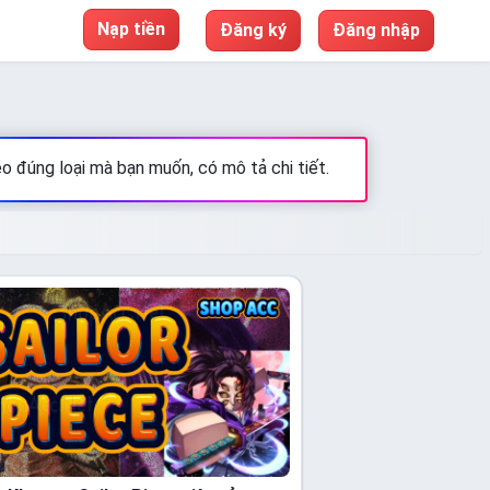
Nạp tiền
Đăng ký
Đăng nhập
eo đúng loại mà bạn muốn, có mô tả chi tiết.