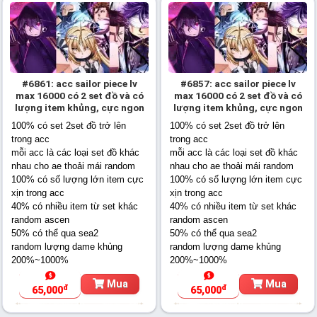
#6861: acc sailor piece lv
#6857: acc sailor piece lv
max 16000 có 2 set đồ và có
max 16000 có 2 set đồ và có
lượng item khủng, cực ngon
lượng item khủng, cực ngon
100% có set 2set đồ trở lên
100% có set 2set đồ trở lên
trong acc
trong acc
mỗi acc là các loại set đồ khác
mỗi acc là các loại set đồ khác
nhau cho ae thoải mái random
nhau cho ae thoải mái random
100% có số lượng lớn item cực
100% có số lượng lớn item cực
xịn trong acc
xịn trong acc
40% có nhiều item từ set khác
40% có nhiều item từ set khác
random ascen
random ascen
50% có thể qua sea2
50% có thể qua sea2
random lượng dame khủng
random lượng dame khủng
200%~1000%
200%~1000%
Mua
Mua
đ
đ
65,000
65,000