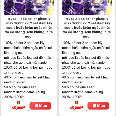
#7641: acc sailor piece lv
#7640: acc sailor piece lv
max 16000 có 2 set item lấy
max 16000 có 2 set item lấy
meele hoặc kiếm ngẫu nhiên
meele hoặc kiếm ngẫu nhiên
và có lượng item khủng, cực
và có lượng item khủng, cực
ngon
ngon
100% có set 2 set item lấy
100% có set 2 set item lấy
meele hoặc kiếm ngẫu nhiên trở
meele hoặc kiếm ngẫu nhiên trở
lên trong acc
lên trong acc
mỗi acc là các loại set đồ khác
mỗi acc là các loại set đồ khác
nhau cho ae thoải mái random
nhau cho ae thoải mái random
100% có số lượng lớn item cực
100% có số lượng lớn item cực
xịn trong acc
xịn trong acc
40% có nhiều item từ set khác
40% có nhiều item từ set khác
random ascen
random ascen
50% có thể qua sea2
50% có thể qua sea2
random lượng dame khủng
random lượng dame khủng
200%~1000%
200%~1000%
Mua
Mua
đ
đ
65,000
65,000