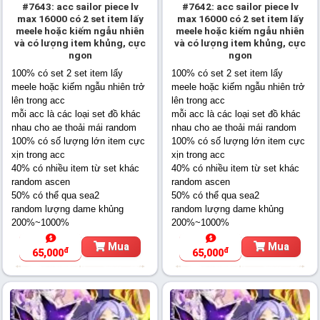
#7643: acc sailor piece lv
#7642: acc sailor piece lv
max 16000 có 2 set item lấy
max 16000 có 2 set item lấy
meele hoặc kiếm ngẫu nhiên
meele hoặc kiếm ngẫu nhiên
và có lượng item khủng, cực
và có lượng item khủng, cực
ngon
ngon
100% có set 2 set item lấy
100% có set 2 set item lấy
meele hoặc kiếm ngẫu nhiên trở
meele hoặc kiếm ngẫu nhiên trở
lên trong acc
lên trong acc
mỗi acc là các loại set đồ khác
mỗi acc là các loại set đồ khác
nhau cho ae thoải mái random
nhau cho ae thoải mái random
100% có số lượng lớn item cực
100% có số lượng lớn item cực
xịn trong acc
xịn trong acc
40% có nhiều item từ set khác
40% có nhiều item từ set khác
random ascen
random ascen
50% có thể qua sea2
50% có thể qua sea2
random lượng dame khủng
random lượng dame khủng
200%~1000%
200%~1000%
Mua
Mua
đ
đ
65,000
65,000