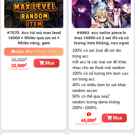
#7075: Acc túi mù max level
#6863: acc sailor piece lv
16000 + Nhiều quà xịn sò +
max 16000 có 2 set đồ và có
Nhiều vàng, gem
lượng item khủng, cực ngon
100% có set 2set đồ trở lên
đ
Giảm 25%
Tiết kiệm 7,500
trong acc
đ
30,000
mỗi acc là các loại set đồ khác
Mua
đ
22,500
nhau cho ae thoải mái random
100% có số lượng lớn item cực
xịn trong acc
40% có nhiều item từ set khác
random ascen
50% có thể qua sea2
random lượng dame khủng
200%~1000%
Mua
đ
65,000