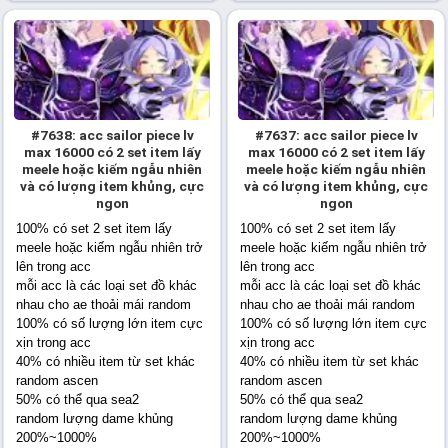
#7638: acc sailor piece lv
#7637: acc sailor piece lv
max 16000 có 2 set item lấy
max 16000 có 2 set item lấy
meele hoặc kiếm ngẫu nhiên
meele hoặc kiếm ngẫu nhiên
và có lượng item khủng, cực
và có lượng item khủng, cực
ngon
ngon
100% có set 2 set item lấy
100% có set 2 set item lấy
meele hoặc kiếm ngẫu nhiên trở
meele hoặc kiếm ngẫu nhiên trở
lên trong acc
lên trong acc
mỗi acc là các loại set đồ khác
mỗi acc là các loại set đồ khác
nhau cho ae thoải mái random
nhau cho ae thoải mái random
100% có số lượng lớn item cực
100% có số lượng lớn item cực
xịn trong acc
xịn trong acc
40% có nhiều item từ set khác
40% có nhiều item từ set khác
random ascen
random ascen
50% có thể qua sea2
50% có thể qua sea2
random lượng dame khủng
random lượng dame khủng
200%~1000%
200%~1000%