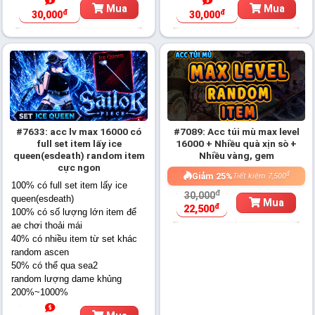
Mua
Mua
đ
đ
30,000
30,000
#7633: acc lv max 16000 có
#7089: Acc túi mù max level
full set item lấy ice
16000 + Nhiều quà xịn sò +
queen(esdeath) random item
Nhiều vàng, gem
cực ngon
đ
Giảm 25%
Tiết kiệm 7,500
100% có full set item lấy ice
đ
30,000
queen(esdeath)
Mua
đ
22,500
100% có số lượng lớn item để
ae chơi thoải mái
40% có nhiều item từ set khác
random ascen
50% có thể qua sea2
random lượng dame khủng
200%~1000%