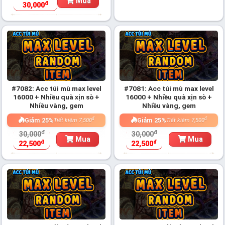
Mua
đ
30,000
#7082: Acc túi mù max level
#7081: Acc túi mù max level
16000 + Nhiều quà xịn sò +
16000 + Nhiều quà xịn sò +
Nhiều vàng, gem
Nhiều vàng, gem
đ
đ
Giảm 25%
Giảm 25%
Tiết kiệm 7,500
Tiết kiệm 7,500
đ
đ
30,000
30,000
Mua
Mua
đ
đ
22,500
22,500