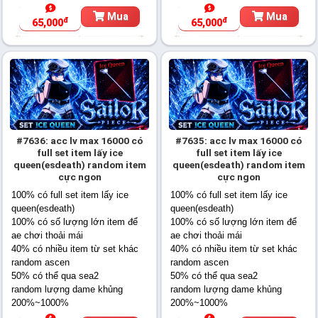
Mua
Mua
đ
đ
65,000
65,000
#7636: acc lv max 16000 có
#7635: acc lv max 16000 có
full set item lấy ice
full set item lấy ice
queen(esdeath) random item
queen(esdeath) random item
cực ngon
cực ngon
100% có full set item lấy ice
100% có full set item lấy ice
queen(esdeath)
queen(esdeath)
100% có số lượng lớn item để
100% có số lượng lớn item để
ae chơi thoải mái
ae chơi thoải mái
40% có nhiều item từ set khác
40% có nhiều item từ set khác
random ascen
random ascen
50% có thể qua sea2
50% có thể qua sea2
random lượng dame khủng
random lượng dame khủng
200%~1000%
200%~1000%