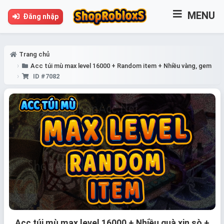
MENU
Đăng nhập
Trang chủ
Acc túi mù max level 16000 + Random item + Nhiều vàng, gem
ID #7082
Acc túi mù max level 16000 + Nhiều quà xịn sò +