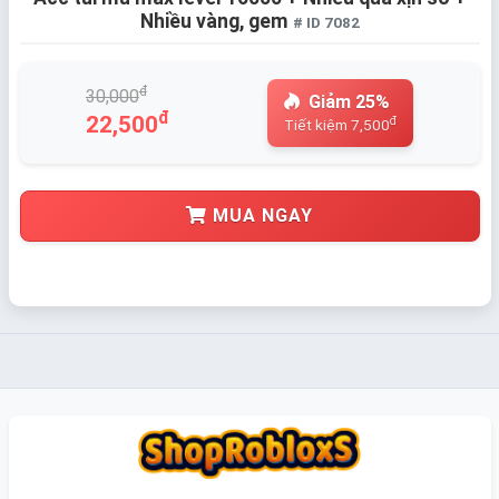
Nhiều vàng, gem
# ID 7082
đ
30,000
Giảm 25%
đ
22,500
đ
Tiết kiệm 7,500
MUA NGAY