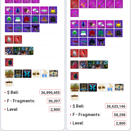
$ Beli:
36,890,655
F - Fragments:
30,207
$ Beli:
24,623,146
Level:
2,800
F - Fragments:
58,298
Level:
2,800