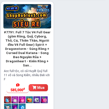
#7791: Full 7 Tộc V4 Full Gear
(gồm Rồng, Quỷ, Cyborg,
Thỏ, Cá, Thiên Thần, Người
đều V4 Full Gear) Spirit +
Dragonstorm - Súng Rồng +
Cursed Dual Katana - Song
Đao Nguyền Rủa +
Dragonheart - Kiếm Rồng +
San...
Acc full tộc, có cả Huyết Quỷ full
11 võ và Song Kiếm, nhiều Beli với
F
Mua
đ
585,000