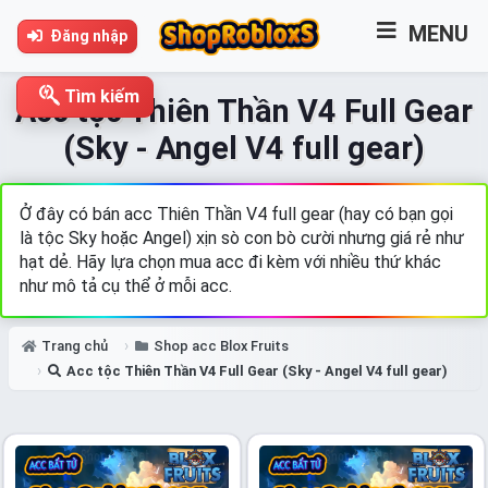
MENU
Đăng nhập
Tìm kiếm
Acc tộc Thiên Thần V4 Full Gear
(Sky - Angel V4 full gear)
Ở đây có bán acc Thiên Thần V4 full gear (hay có bạn gọi
là tộc Sky hoặc Angel) xịn sò con bò cười nhưng giá rẻ như
hạt dẻ. Hãy lựa chọn mua acc đi kèm với nhiều thứ khác
như mô tả cụ thể ở mỗi acc.
Trang chủ
Shop acc Blox Fruits
Acc tộc Thiên Thần V4 Full Gear (Sky - Angel V4 full gear)