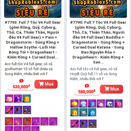
#7793: Full 7 Tộc V4 Full Gear
#7790: Full 7 Tộc V4 Full Gear
(gồm Rồng, Quỷ, Cyborg,
(gồm Rồng, Quỷ, Cyborg,
Thỏ, Cá, Thiên Thần, Người
Thỏ, Cá, Thiên Thần, Người
đều V4 Full Gear) + Pain +
đều V4 Full Gear) Buddha +
Dragonstorm - Súng Rồng +
Dragonstorm - Súng Rồng +
Hallow Scythe -Lưỡi Hái
Cursed Dual Katana - Song
Bóng Tối + Dragonheart -
Đao Nguyền Rủa +
Kiếm Rồng + Cursed Dual...
Dragonheart - Kiếm Rồng +
San...
Acc full tộc V4 full gear, có cả
godhuman 10 võ full chiêu và
Acc full tộc v4 full gear, có cả
Song Kiếm, nhiều Beli với F
Huyết Quỷ full 11 võ và Song
Kiếm, nhiều Beli với F
Mua
đ
530,000
Mua
đ
580,000