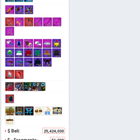
$ Beli:
25,424,030
F - Fragments: