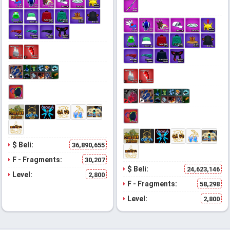
$ Beli:
36,890,655
F - Fragments:
30,207
$ Beli:
24,623,146
Level:
2,800
F - Fragments:
58,298
Level:
2,800