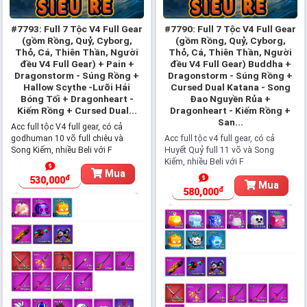
#7793: Full 7 Tộc V4 Full Gear
#7790: Full 7 Tộc V4 Full Gear
(gồm Rồng, Quỷ, Cyborg,
(gồm Rồng, Quỷ, Cyborg,
Thỏ, Cá, Thiên Thần, Người
Thỏ, Cá, Thiên Thần, Người
đều V4 Full Gear) + Pain +
đều V4 Full Gear) Buddha +
Dragonstorm - Súng Rồng +
Dragonstorm - Súng Rồng +
Hallow Scythe -Lưỡi Hái
Cursed Dual Katana - Song
Bóng Tối + Dragonheart -
Đao Nguyền Rủa +
Kiếm Rồng + Cursed Dual...
Dragonheart - Kiếm Rồng +
San...
Acc full tộc V4 full gear, có cả
godhuman 10 võ full chiêu và
Acc full tộc v4 full gear, có cả
Song Kiếm, nhiều Beli với F
Huyết Quỷ full 11 võ và Song
Kiếm, nhiều Beli với F
Mua
đ
530,000
Mua
đ
580,000