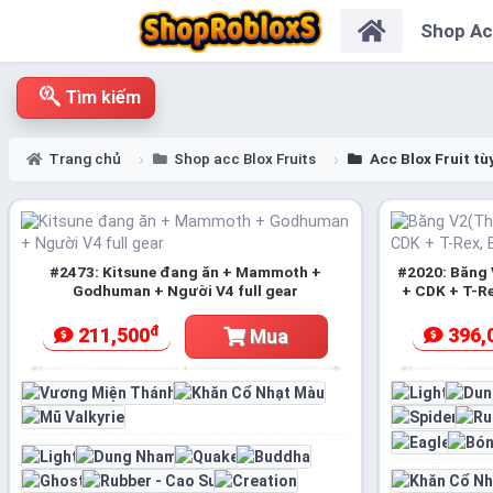
Shop A
Tìm kiếm
Trang chủ
Shop acc Blox Fruits
Acc Blox Fruit tù
#2473: Kitsune đang ăn + Mammoth +
#2020: Băng 
Godhuman + Người V4 full gear
+ CDK + T-R
đ
211,500
396,
Mua