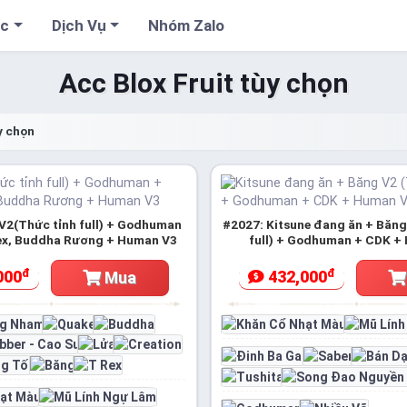
cc
Dịch Vụ
Nhóm Zalo
Acc Blox Fruit tùy chọn
y chọn
V2(Thức tỉnh full) + Godhuman
#2027: Kitsune đang ăn + Băng
ex, Buddha Rương + Human V3
full) + Godhuman + CDK +
đ
đ
000
432,000
Mua