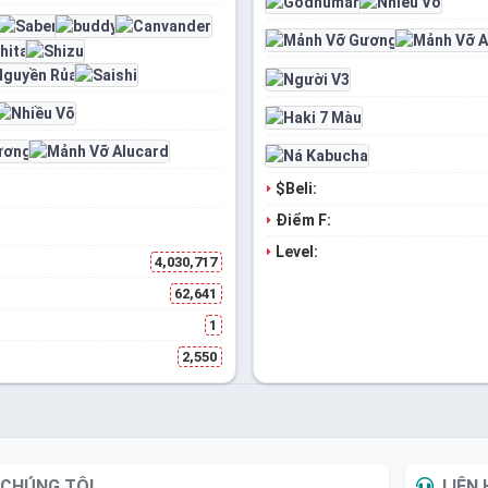
$Beli:
Điểm F:
Level:
4,030,717
62,641
1
2,550
CHÚNG TÔI
LIÊN 