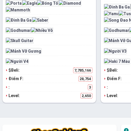
$Beli:
$Beli:
7,785,166
Điểm F:
Điểm F:
28,754
:
:
3
Level:
Level:
2,650