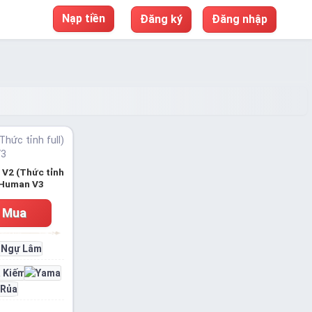
Nạp tiền
Đăng ký
Đăng nhập
 V2 (Thức tỉnh
 Human V3
Mua