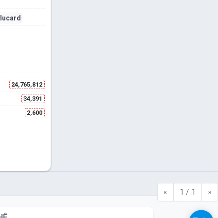
24,765,812
34,391
2,600
«
1 / 1
»
HỆ