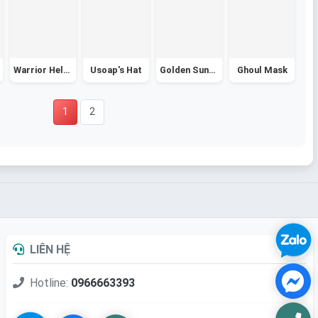
Warrior Helmet
Usoap's Hat
Golden Sunhat
Ghoul Mask
1
2
LIÊN HỆ
Hotline:
0966663393