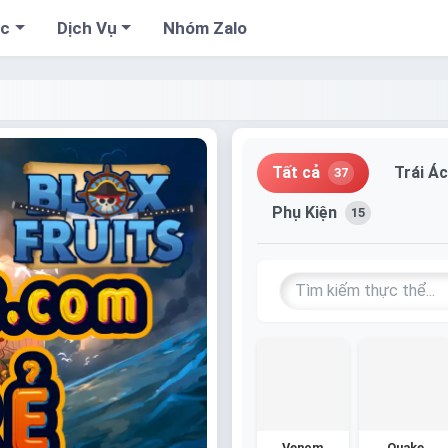
cc
Dịch Vụ
Nhóm Zalo
Tất cả
Trái Á
37
Phụ Kiện
15
Venom
Quake