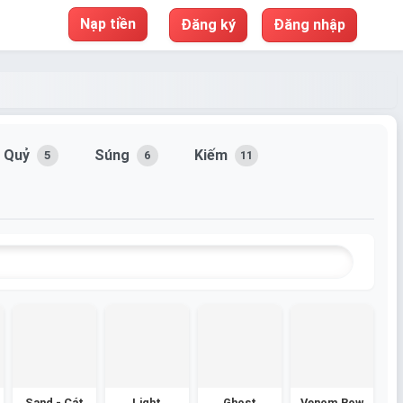
Nạp tiền
Đăng ký
Đăng nhập
c Quỷ
Súng
Kiếm
5
6
11
Sand - Cát
Light
Ghost
Venom Bow