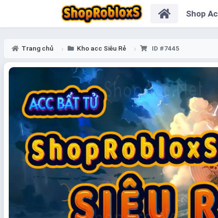
Shop A
Trang chủ
Kho acc Siêu Rẻ
ID #7445