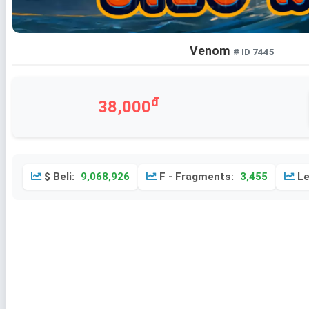
Venom
# ID 7445
đ
38,000
$ Beli:
9,068,926
F - Fragments:
3,455
Le