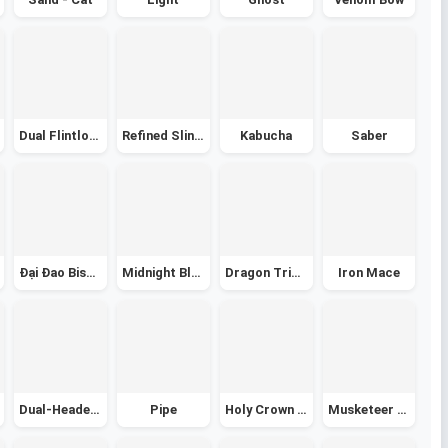
Dual Flintlock
Refined Slingshot
Kabucha
Saber
Đại Đao Bisento
Midnight Blade
Dragon Trident
Iron Mace
Dual-Headed Blade
Pipe
Holy Crown - Vương Miện Thánh
Musketeer Hat - Mũ Lính Ngự Lâm