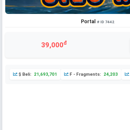
Portal
# ID 7442
đ
39,000
$ Beli:
21,693,701
F - Fragments:
24,203