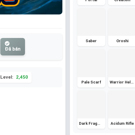
Saber
Oroshi
Đã bán
Level:
2,450
Pale Scarf
Warrior Helmet
Dark Fragment - Nguyên Thạch Bóng Tối
Acidum Rifle