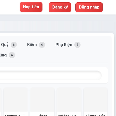
Nạp tiền
Đăng ký
Đăng nhập
c Quỷ
Kiếm
Phụ Kiện
6
4
8
úng
4
Magma -Dung Nham
Ghost
rubber - Cao Su
Flame - Lửa