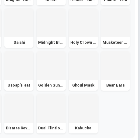
Saishi
Midnight Blade
Holy Crown - Vương Miện Thánh
Musketeer Hat - Mũ Lính Ngự Lâm
Usoap's Hat
Golden Sunhat
Ghoul Mask
Bear Ears
Bizarre Revolver
Dual Flintlock
Kabucha