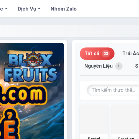
cc
Dịch Vụ
Nhóm Zalo
Tất cả
Trái Á
23
Nguyên Liệu
S
1
Portal
Creation