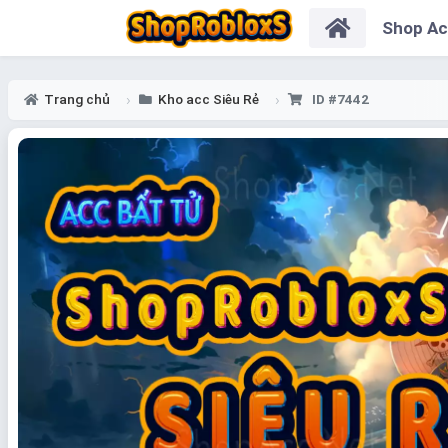
Shop A
Trang chủ
Kho acc Siêu Rẻ
ID #7442