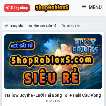
MENU
Đăng nhập
Trang chủ
Kho acc Siêu Rẻ
ID #7170
Hallow Scythe -Lưỡi Hái Bóng Tối + Haki Cầu Vồng
# ID 7170