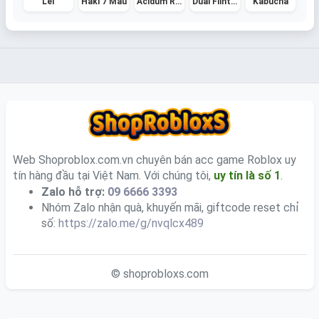
Lei
Haki 7 Màu
Acidum Rifle
Dual Flintlock
Kabucha
Web Shoproblox.com.vn chuyên bán acc game Roblox uy
tín hàng đầu tại Việt Nam. Với chúng tôi,
uy tín là số 1
.
Zalo hỗ trợ:
09 6666 3393
Nhóm Zalo nhận quà, khuyến mãi, giftcode reset chỉ
số:
https://zalo.me/g/nvqlcx489
© shoprobloxs.com