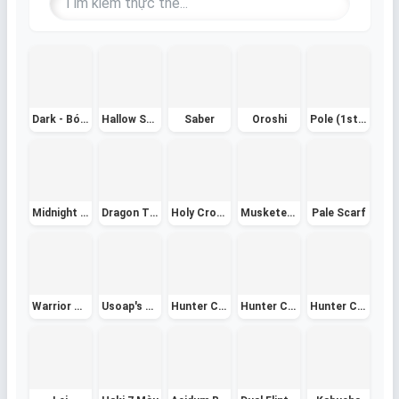
Dark - Bóng Tối
Hallow Scythe -Lưỡi Hái Bóng Tối
Saber
Oroshi
Pole (1st Form) - Lôi Gậy thể 1
Midnight Blade
Dragon Trident
Holy Crown - Vương Miện Thánh
Musketeer Hat - Mũ Lính Ngự Lâm
Pale Scarf
Warrior Helmet
Usoap's Hat
Hunter Cape (Red)
Hunter Cape (Green)
Hunter Cape (Black)