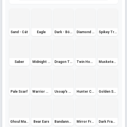
Sand - Cát
Eagle
Dark - Bóng Tối
Diamond - Kim Cương
Spikey Trident - Đinh Ba Gai
Saber
Midnight Blade
Dragon Trident
Twin Hooks
Musketeer Hat - Mũ Lính Ngự Lâm
Pale Scarf
Warrior Helmet
Usoap's Hat
Hunter Cape (Red)
Golden Sunhat
Ghoul Mask
Bear Ears
Bandanna (Green)
Mirror Fractal -Mảnh Vỡ Gương
Dark Fragment - Nguyên Thạch Bóng Tối