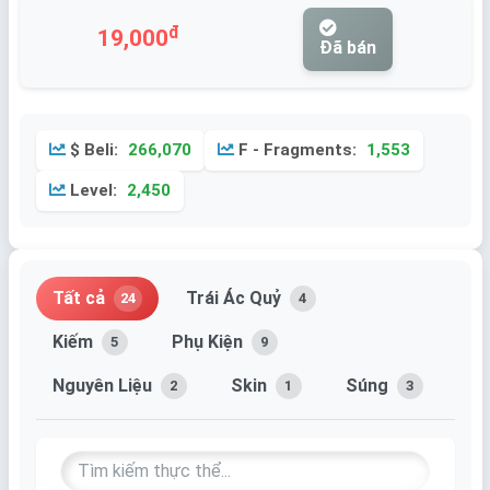
đ
19,000
Đã bán
$ Beli:
266,070
F - Fragments:
1,553
Level:
2,450
Tất cả
Trái Ác Quỷ
24
4
Kiếm
Phụ Kiện
5
9
Nguyên Liệu
Skin
Súng
2
1
3