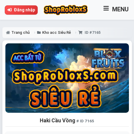
MENU
Đăng nhập
Trang chủ
Kho acc Siêu Rẻ
ID #7165
Haki Cầu Vồng
# ID 7165