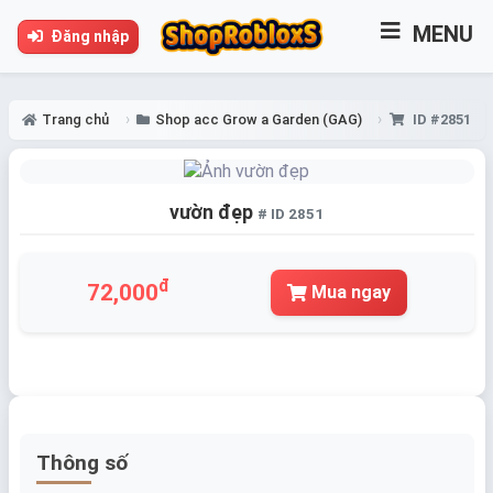
MENU
Đăng nhập
Trang chủ
Shop acc Grow a Garden (GAG)
ID #2851
vườn đẹp
# ID 2851
đ
72,000
Mua ngay
Thông số