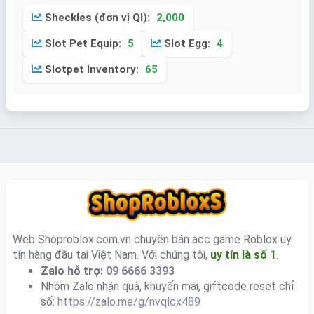
Sheckles (đơn vị QI):
2,000
Slot Pet Equip:
5
Slot Egg:
4
Slotpet Inventory:
65
Web Shoproblox.com.vn chuyên bán acc game Roblox uy
tín hàng đầu tại Việt Nam. Với chúng tôi,
uy tín là số 1
.
Zalo hỗ trợ:
09 6666 3393
Nhóm Zalo nhận quà, khuyến mãi, giftcode reset chỉ
số:
https://zalo.me/g/nvqlcx489