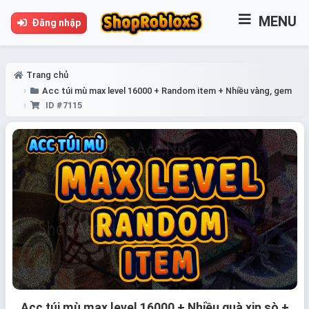
MENU
Đăng nhập
Trang chủ
Acc túi mù max level 16000 + Random item + Nhiều vàng, gem
ID #7115
Acc túi mù max level 16000 + Nhiều quà xịn sò +