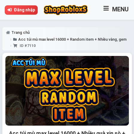
MENU
Đăng nhập
Trang chủ
Acc túi mù max level 16000 + Random item + Nhiều vàng, gem
ID #7110
Acc túi mù max level 16000 + Nhiều quà xịn sò +