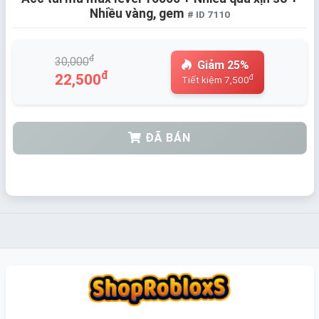
Nhiều vàng, gem
# ID 7110
đ
30,000
Giảm 25%
đ
22,500
đ
Tiết kiệm 7,500
ĐÃ BÁN