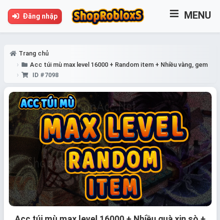
MENU
Đăng nhập
Trang chủ
Acc túi mù max level 16000 + Random item + Nhiều vàng, gem
ID #7098
Acc túi mù max level 16000 + Nhiều quà xịn sò +