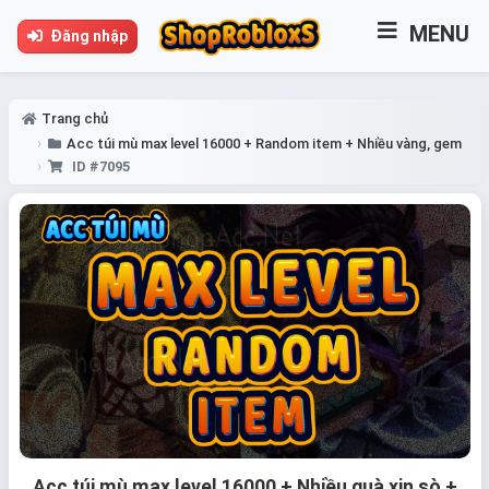
MENU
Đăng nhập
Trang chủ
Acc túi mù max level 16000 + Random item + Nhiều vàng, gem
ID #7095
Acc túi mù max level 16000 + Nhiều quà xịn sò +