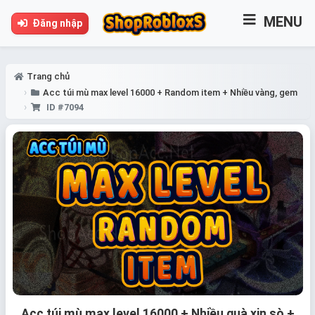
MENU
Đăng nhập
Trang chủ
Acc túi mù max level 16000 + Random item + Nhiều vàng, gem
ID #7094
Acc túi mù max level 16000 + Nhiều quà xịn sò +