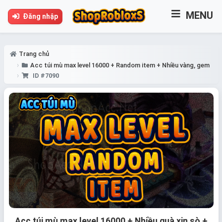
MENU
Đăng nhập
Trang chủ
Acc túi mù max level 16000 + Random item + Nhiều vàng, gem
ID #7090
Acc túi mù max level 16000 + Nhiều quà xịn sò +