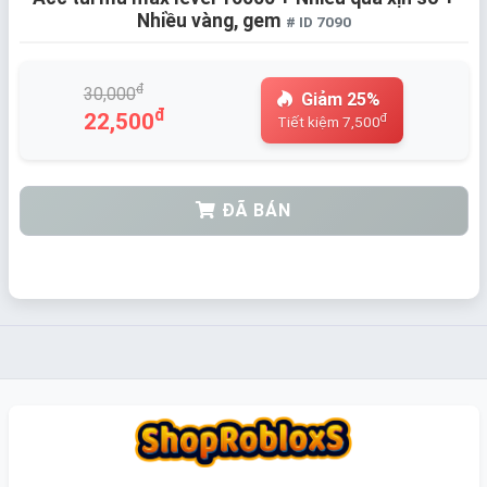
Nhiều vàng, gem
# ID 7090
đ
30,000
Giảm 25%
đ
22,500
đ
Tiết kiệm 7,500
ĐÃ BÁN