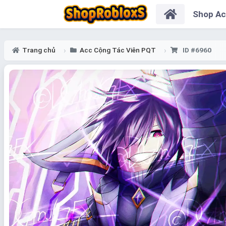
Shop A
Trang chủ
Acc Cộng Tác Viên PQT
ID #6960