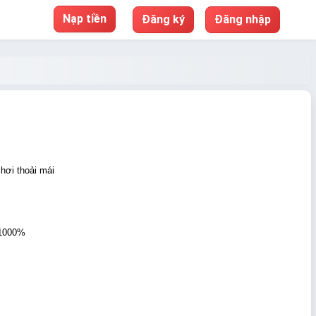
Nạp tiền
Đăng ký
Đăng nhập
hơi thoải mái
1000%