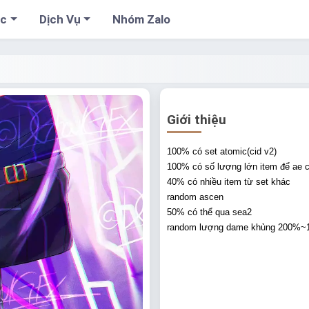
cc
Dịch Vụ
Nhóm Zalo
Giới thiệu
100% có set atomic(cid v2)
100% có số lượng lớn item để ae c
40% có nhiều item từ set khác
random ascen
50% có thể qua sea2
random lượng dame khủng 200%~