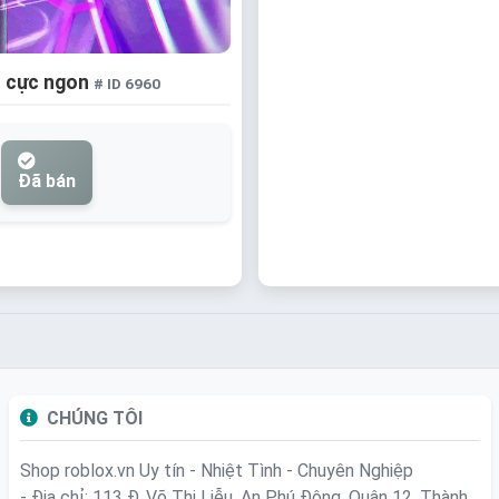
m cực ngon
# ID 6960
Đã bán
CHÚNG TÔI
Shop roblox.vn
Uy tín - Nhiệt Tình - Chuyên Nghiệp
- Địa chỉ: 113 Đ. Võ Thị Liễu, An Phú Đông, Quận 12, Thành