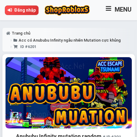
MENU
Đăng nhập
Trang chủ
Acc có Anububu Infinity ngẫu nhiên Mutation cực khủng
ID #6201
Anububu Infinity mutation random
# ID 6201