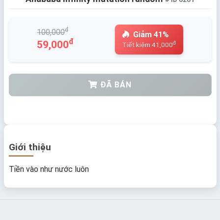
đ
100,000
Giảm 41%
đ
59,000
đ
Tiết kiệm 41,000
ĐÃ BÁN
Giới thiệu
Tiền vào như nước luôn